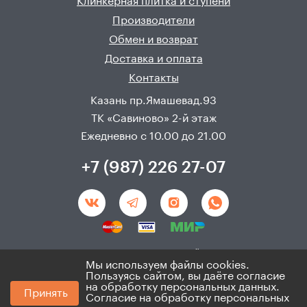
Клинкерная плитка и ступени
Производители
Обмен и возврат
Доставка и оплата
Контакты
Казань пр.Ямашевад.93
ТК «Савиново» 2-й этаж
Ежедневно с 10.00 до 21.00
+7 (987) 226 27-07
Создание и продвижения сайта - 
Неткам
Мы используем файлы cookies.
Пользуясь сайтом, вы даёте согласие
© 2008 - 2026. ИП Хадыев Р.И.(ИНН 166010471459). Не
на обработку персональных данных.
Принять
является публичной офертой.
Согласие на обработку персональных
Политика по персональным данным и согласие на