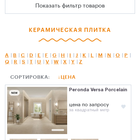
Показать фильтр товаров
КЕРАМИЧЕСКАЯ ПЛИТКА
A
B
C
D
E
F
G
H
I
J
K
L
M
N
O
P
Q
R
S
T
U
V
W
X
Y
Z
СОРТИРОВКА:
ЦЕНА
Peronda Versa Porcelain
NEW
цена по запросу
за квадратный метр