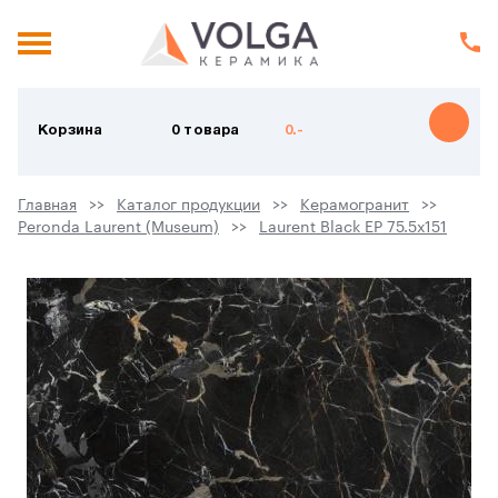
Корзина
0 товара
0.-
Главная
Каталог продукции
Керамогранит
Peronda Laurent (Museum)
Laurent Black EP 75.5х151