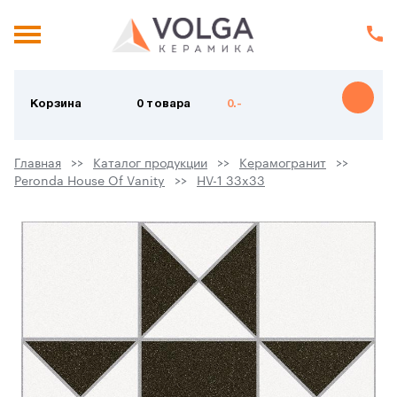
Корзина
0 товара
0.-
Главная
Каталог продукции
Керамогранит
Peronda House Of Vanity
HV-1 33x33