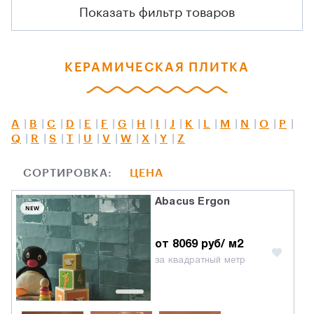
Показать фильтр товаров
КЕРАМИЧЕСКАЯ ПЛИТКА
A
B
C
D
E
F
G
H
I
J
K
L
M
N
O
P
Q
R
S
T
U
V
W
X
Y
Z
СОРТИРОВКА:
ЦЕНА
Abacus Ergon
NEW
от 8069 руб/ м2
за квадратный метр