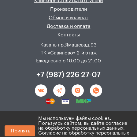
Клинкерная плитка и ступени
Производители
Обмен и возврат
Доставка и оплата
Контакты
Казань пр.Ямашевад.93
ТК «Савиново» 2-й этаж
Ежедневно с 10.00 до 21.00
+7 (987) 226 27-07
Создание и продвижения сайта - 
Неткам
Мы используем файлы cookies.
Пользуясь сайтом, вы даёте согласие
© 2008 - 2026. ИП Хадыев Р.И.(ИНН 166010471459). Не
на обработку персональных данных.
Принять
является публичной офертой.
Согласие на обработку персональных
Политика по персональным данным и согласие на