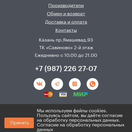
Производители
Обмен и возврат
Доставка и оплата
Контакты
Казань пр.Ямашевад.93
ТК «Савиново» 2-й этаж
Ежедневно с 10.00 до 21.00
+7 (987) 226 27-07
Создание и продвижения сайта - 
Неткам
Мы используем файлы cookies.
Пользуясь сайтом, вы даёте согласие
© 2008 - 2026. ИП Хадыев Р.И.(ИНН 166010471459). Не
на обработку персональных данных.
Принять
является публичной офертой.
Согласие на обработку персональных
Политика по персональным данным и согласие на
данных