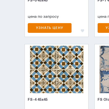
FS-0 45x45
FS-1 
цена по запросу
цена 
УЗНАТЬ ЦЕНУ
У
FS-4 45х45
FS Ol