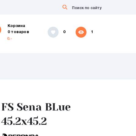
Корзина
0 товаров
0
1
0.-
FS Sena BLue
45.2x45.2