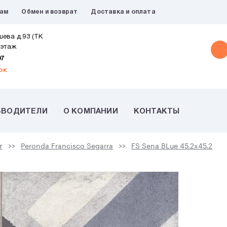
рам
Обмен и возврат
Доставка и оплата
шева д.93 (ТК
 этаж
07
ок
ЗВОДИТЕЛИ
О КОМПАНИИ
КОНТАКТЫ
т
Peronda Francisco Segarra
FS Sena BLue 45.2x45.2