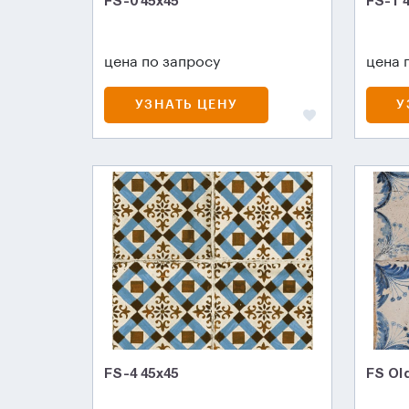
FS-0 45x45
FS-1 
цена по запросу
цена 
УЗНАТЬ ЦЕНУ
У
FS-4 45х45
FS Ol