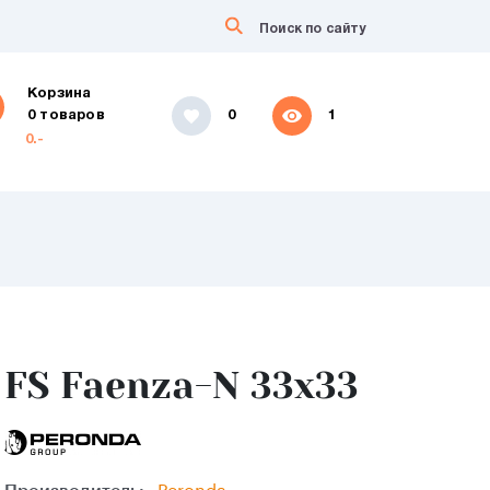
Корзина
0 товаров
0
1
0.-
FS Faenza-N 33x33