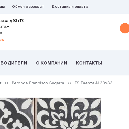
рам
Обмен и возврат
Доставка и оплата
шева д.93 (ТК
 этаж
07
ок
ЗВОДИТЕЛИ
О КОМПАНИИ
КОНТАКТЫ
т
Peronda Francisco Segarra
FS Faenza-N 33x33