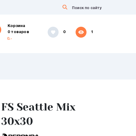
Корзина
0 товаров
0
1
0.-
FS Seattle Mix
30x30