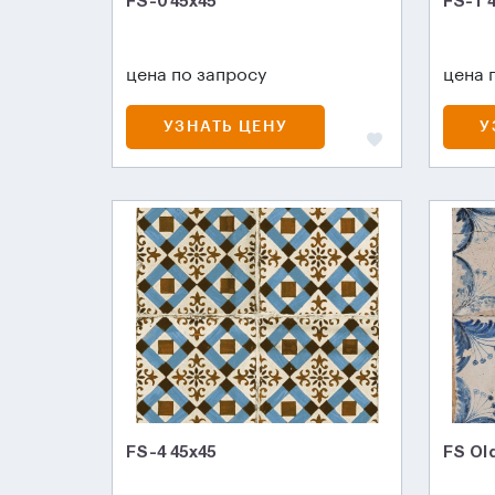
FS-0 45x45
FS-1 
цена по запросу
цена 
УЗНАТЬ ЦЕНУ
У
FS-4 45х45
FS Ol