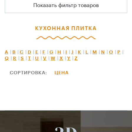
Показать фильтр товаров
КУХОННАЯ ПЛИТКА
A
B
C
D
E
F
G
H
I
J
K
L
M
N
O
P
Q
R
S
T
U
V
W
X
Y
Z
СОРТИРОВКА:
ЦЕНА