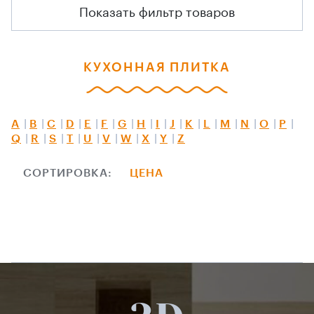
Показать фильтр товаров
КУХОННАЯ ПЛИТКА
A
B
C
D
E
F
G
H
I
J
K
L
M
N
O
P
Q
R
S
T
U
V
W
X
Y
Z
СОРТИРОВКА:
ЦЕНА