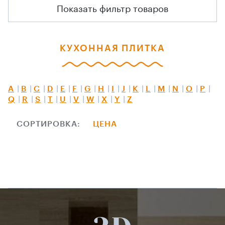
Показать фильтр товаров
КУХОННАЯ ПЛИТКА
A
B
C
D
E
F
G
H
I
J
K
L
M
N
O
P
Q
R
S
T
U
V
W
X
Y
Z
СОРТИРОВКА:
ЦЕНА