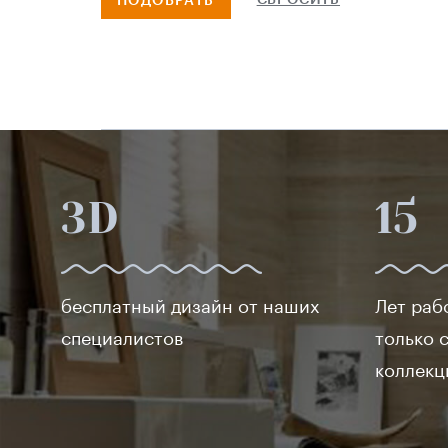
СБРОСИТЬ
ПОДОБРАТЬ
Ceramiche ragno
Baldocer
Grespania
Fabresa
Dual gres
Emigres
Realistik
3D
15
Ceracasa ceramica
Codicer
Ceramica gomez
бесплатный дизайн от наших
Лет раб
Domino
специалистов
только 
Realonda
коллекц
Zirconio
Settecento
Geotiles