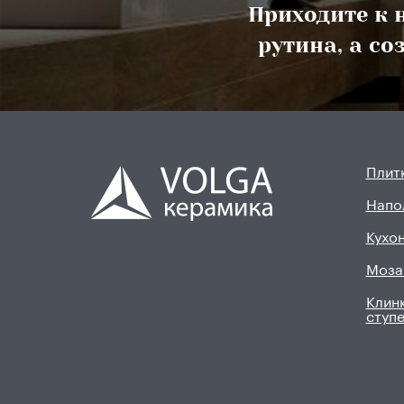
Приходите к н
Plaza
рутина, а с
Polcolorit
Gres de breda
Exagres
Gayafores
Colorker
Плитк
Mijares
Напо
El molino
Keros
Кухон
Ibero
Моза
Alaplana
Клинк
Serenissima Cir
ступ
Il cavallino
Italgraniti Group
Mainzu