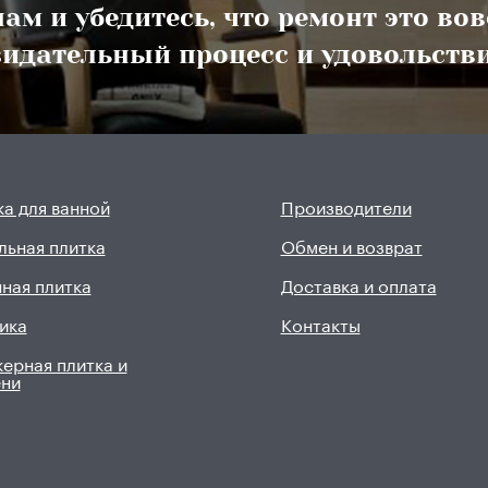
ам и убедитесь, что ремонт это во
озидательный процесс и удовольстви
а для ванной
Производители
льная плитка
Обмен и возврат
ная плитка
Доставка и оплата
ика
Контакты
ерная плитка и
ени