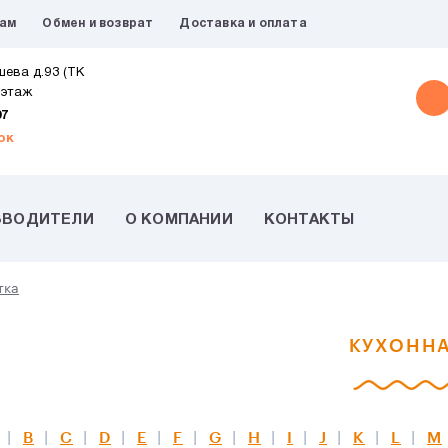
рам
Обмен и возврат
Доставка и оплата
шева д.93 (ТК
 этаж
07
ок
ЗВОДИТЕЛИ
О КОМПАНИИ
КОНТАКТЫ
тка
КУХОННА
B
C
D
E
F
G
H
I
J
K
L
M