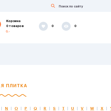
Корзина
0 товаров
0
0
0.-
Я ПЛИТКА
N
O
P
Q
R
S
T
U
V
W
X