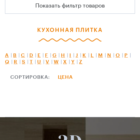
Показать фильтр товаров
КУХОННАЯ ПЛИТКА
A
B
C
D
E
F
G
H
I
J
K
L
M
N
O
P
Q
R
S
T
U
V
W
X
Y
Z
СОРТИРОВКА:
ЦЕНА