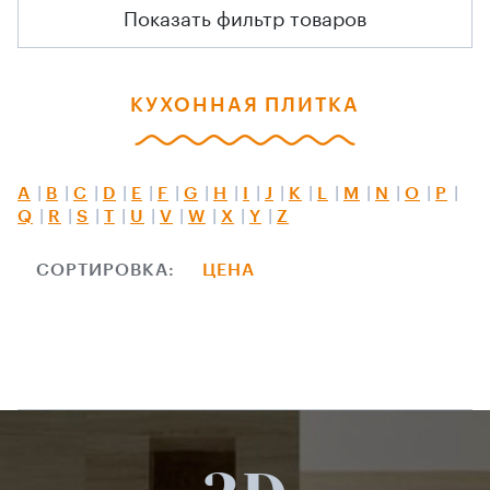
Показать фильтр товаров
КУХОННАЯ ПЛИТКА
A
B
C
D
E
F
G
H
I
J
K
L
M
N
O
P
Q
R
S
T
U
V
W
X
Y
Z
СОРТИРОВКА:
ЦЕНА