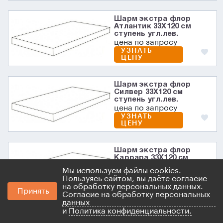
Шарм экстра флор
Атлантик 33X120 см
ступень угл.лев.
цена по запросу
УЗНАТЬ
ЦЕНУ
Шарм экстра флор
Силвер 33X120 см
ступень угл.лев.
цена по запросу
УЗНАТЬ
ЦЕНУ
Шарм экстра флор
Каррара 33X120 см
ступень угл.лев.
Мы используем файлы cookies.
цена по запросу
Пользуясь сайтом, вы даёте согласие
УЗНАТЬ
на обработку персональных данных.
ЦЕНУ
Принять
Согласие на обработку персональных
данных
и
Политика конфиденциальности.
Шарм экстра флор Лаза