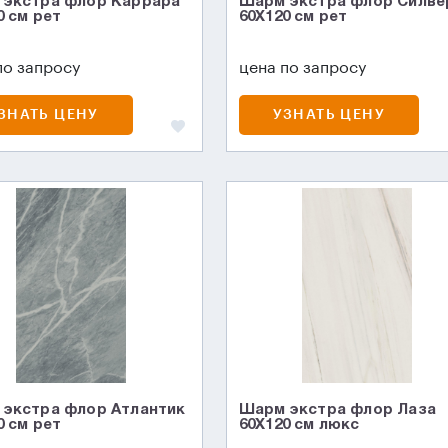
экстра флор Каррара
Шарм экстра флор Силве
0 см рет
60X120 см рет
по запросу
цена по запросу
ЗНАТЬ ЦЕНУ
УЗНАТЬ ЦЕНУ
экстра флор Атлантик
Шарм экстра флор Лаза
0 см рет
60X120 см люкс