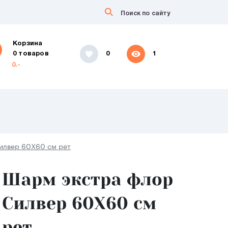
Корзина
0 товаров
0
1
0.-
илвер 60X60 см рет
Шарм экстра флор
Силвер 60X60 см
рет