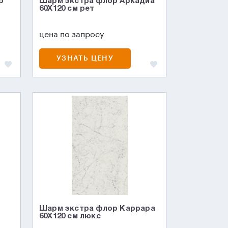
р
Шарм экстра флор Аркадиа
60X120 см рет
цена по запросу
УЗНАТЬ ЦЕНУ
Шарм экстра флор Каррара
60X120 см люкс