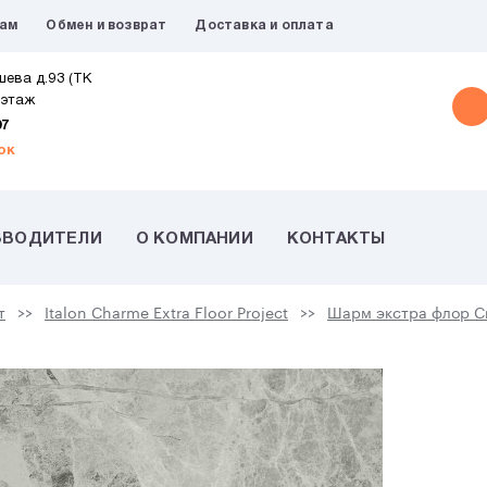
рам
Обмен и возврат
Доставка и оплата
шева д.93 (ТК
 этаж
07
ок
ЗВОДИТЕЛИ
О КОМПАНИИ
КОНТАКТЫ
т
Italon Charme Extra Floor Project
Шарм экстра флор С