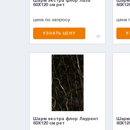
Шарм экстра флор Лаза
Шарм 
60X120 см рет
60X12
цена по запросу
цена 
УЗНАТЬ ЦЕНУ
У
Шарм экстра флор Лаурент
Шарм 
60X120 см рет
60X12