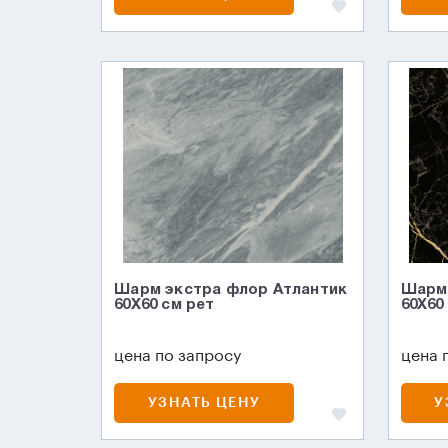
Шарм экстра флор Атлантик
Шарм 
60X60 см рет
60X60
цена по запросу
цена 
УЗНАТЬ ЦЕНУ
У