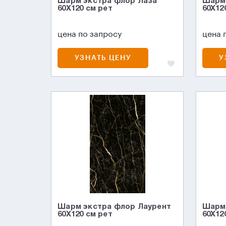
Шарм экстра флор Лаза
Шарм 
60X120 см рет
60X12
цена по запросу
цена 
УЗНАТЬ ЦЕНУ
У
Шарм экстра флор Лаурент
Шарм 
60X120 см рет
60X12