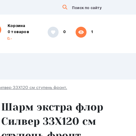
Корзина
0 товаров
0
1
0.-
лвер 33X120 см ступень фронт.
Шарм экстра флор
Силвер 33X120 см
ступень фронт.