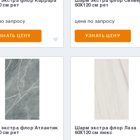
экстра флор Каррара
Шарм экстра флор Силве
0 см рет
60X120 см рет
по запросу
цена по запросу
ЗНАТЬ ЦЕНУ
УЗНАТЬ ЦЕНУ
экстра флор Атлантик
Шарм экстра флор Лаза
0 см рет
60X120 см люкс