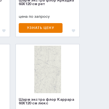
р
Шарм экстра флор Аркадиа
60X120 см рет
цена по запросу
УЗНАТЬ ЦЕНУ
Шарм экстра флор Каррара
60X120 см люкс