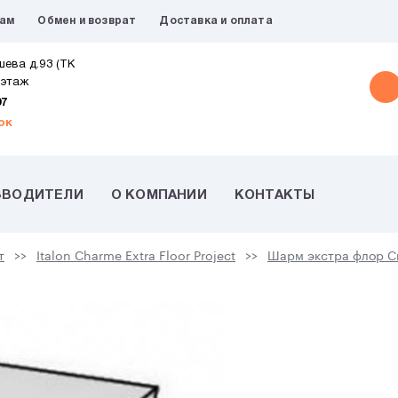
рам
Обмен и возврат
Доставка и оплата
шева д.93 (ТК
 этаж
07
ок
ЗВОДИТЕЛИ
О КОМПАНИИ
КОНТАКТЫ
т
Italon Charme Extra Floor Project
Шарм экстра флор Си