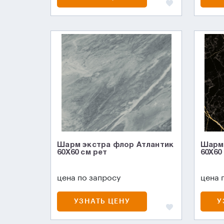
Шарм экстра флор Атлантик
Шарм 
60X60 см рет
60X60
цена по запросу
цена 
УЗНАТЬ ЦЕНУ
У