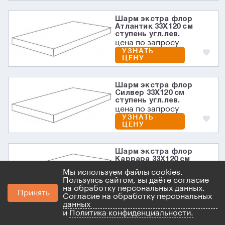
Шарм экстра флор
Атлантик 33X120 см
ступень угл.лев.
цена по запросу
УЗНАТЬ
ЦЕНУ
Шарм экстра флор
Силвер 33X120 см
ступень угл.лев.
цена по запросу
УЗНАТЬ
ЦЕНУ
Шарм экстра флор
Каррара 33X120 см
ступень угл.лев.
Мы используем файлы cookies.
цена по запросу
Пользуясь сайтом, вы даёте согласие
УЗНАТЬ
на обработку персональных данных.
ЦЕНУ
Принять
Согласие на обработку персональных
данных
и
Политика конфиденциальности.
Шарм экстра флор Лаза