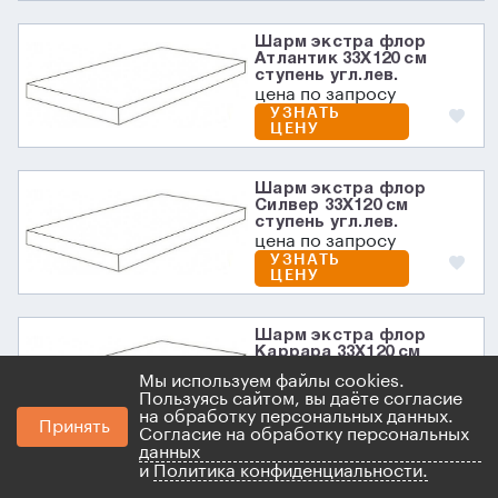
Шарм экстра флор
Атлантик 33X120 см
ступень угл.лев.
цена по запросу
УЗНАТЬ
ЦЕНУ
Шарм экстра флор
Силвер 33X120 см
ступень угл.лев.
цена по запросу
УЗНАТЬ
ЦЕНУ
Шарм экстра флор
Каррара 33X120 см
ступень угл.лев.
Мы используем файлы cookies.
цена по запросу
Пользуясь сайтом, вы даёте согласие
УЗНАТЬ
на обработку персональных данных.
ЦЕНУ
Принять
Согласие на обработку персональных
данных
и
Политика конфиденциальности.
Шарм экстра флор Лаза