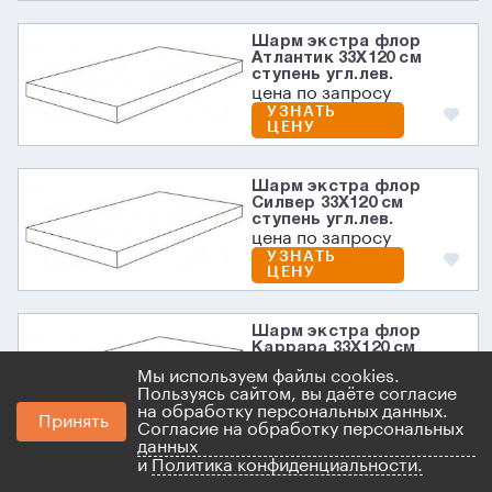
Шарм экстра флор
Атлантик 33X120 см
ступень угл.лев.
цена по запросу
УЗНАТЬ
ЦЕНУ
Шарм экстра флор
Силвер 33X120 см
ступень угл.лев.
цена по запросу
УЗНАТЬ
ЦЕНУ
Шарм экстра флор
Каррара 33X120 см
ступень угл.лев.
Мы используем файлы cookies.
цена по запросу
Пользуясь сайтом, вы даёте согласие
УЗНАТЬ
на обработку персональных данных.
ЦЕНУ
Принять
Согласие на обработку персональных
данных
и
Политика конфиденциальности.
Шарм экстра флор Лаза