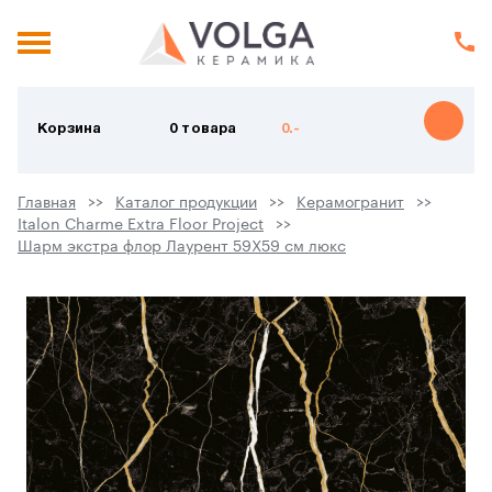
Корзина
0 товара
0.-
Главная
Каталог продукции
Керамогранит
Italon Charme Extra Floor Project
Шарм экстра флор Лаурент 59X59 см люкс