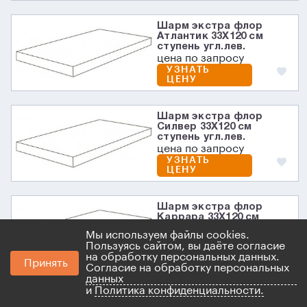
Шарм экстра флор
Атлантик 33X120 см
ступень угл.лев.
цена по запросу
УЗНАТЬ
ЦЕНУ
Шарм экстра флор
Силвер 33X120 см
ступень угл.лев.
цена по запросу
УЗНАТЬ
ЦЕНУ
Шарм экстра флор
Каррара 33X120 см
ступень угл.лев.
Мы используем файлы cookies.
цена по запросу
Пользуясь сайтом, вы даёте согласие
УЗНАТЬ
на обработку персональных данных.
ЦЕНУ
Принять
Согласие на обработку персональных
данных
и
Политика конфиденциальности.
Шарм экстра флор Лаза