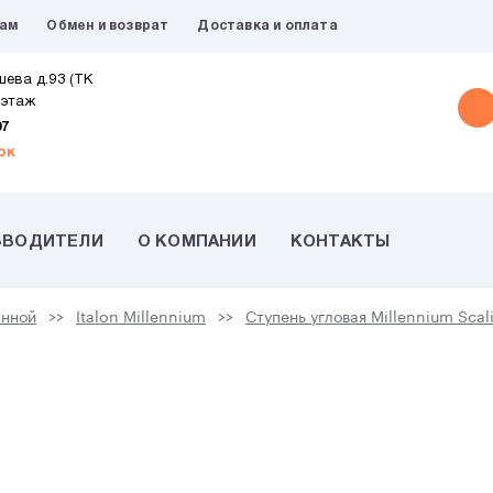
рам
Обмен и возврат
Доставка и оплата
шева д.93 (ТК
 этаж
07
ок
ЗВОДИТЕЛИ
О КОМПАНИИ
КОНТАКТЫ
анной
Italon Millennium
Ступень угловая Millennium Sca