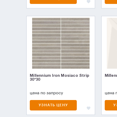
Millennium Iron Mosiaco Strip
Millen
30*30
цена по запросу
цена 
УЗНАТЬ ЦЕНУ
У