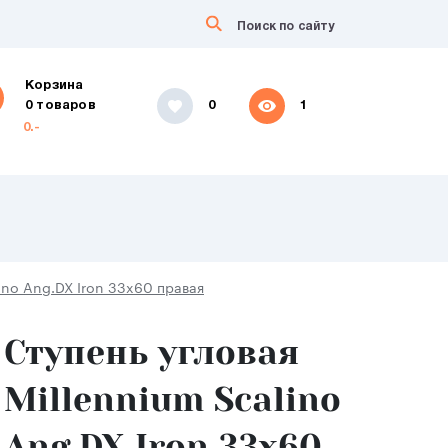
Корзина
0 товаров
0
1
0.-
lino Ang.DX Iron 33x60 правая
Ступень угловая
Millennium Scalino
Ang.DX Iron 33x60