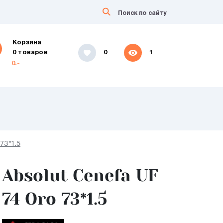
Корзина
0 товаров
0
1
0.-
73*1.5
Absolut Cenefa UF
74 Oro 73*1.5