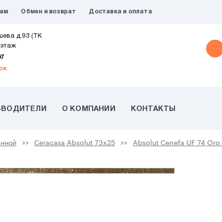
рам
Обмен и возврат
Доставка и оплата
шева д.93 (ТК
 этаж
07
ок
ЗВОДИТЕЛИ
О КОМПАНИИ
КОНТАКТЫ
анной
Ceracasa Absolut 73x25
Absolut Cenefa UF 74 Oro 