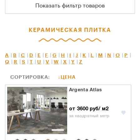
Показать фильтр товаров
КЕРАМИЧЕСКАЯ ПЛИТКА
A
B
C
D
E
F
G
H
I
J
K
L
M
N
O
P
Q
R
S
T
U
V
W
X
Y
Z
СОРТИРОВКА:
ЦЕНА
Argenta Atlas
от 3600 руб/ м2
за квадратный метр