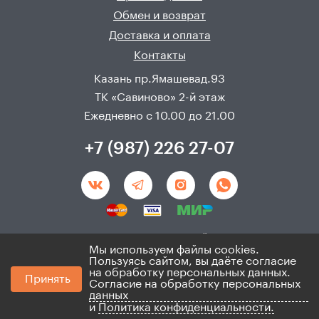
Обмен и возврат
Доставка и оплата
Контакты
Казань пр.Ямашевад.93
ТК «Савиново» 2-й этаж
Ежедневно с 10.00 до 21.00
+7 (987) 226 27-07
Создание и продвижения сайта - 
Неткам
Мы используем файлы cookies.
Пользуясь сайтом, вы даёте согласие
© 2008 - 2026. ИП Хадыев Р.И.(ИНН 166010471459). Не
на обработку персональных данных.
Принять
является публичной офертой.
Согласие на обработку персональных
Политика по персональным данным и согласие на
данных
ихобработку
и
Политика конфиденциальности.