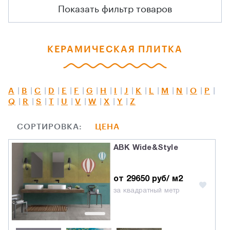
Показать фильтр товаров
КЕРАМИЧЕСКАЯ ПЛИТКА
A
B
C
D
E
F
G
H
I
J
K
L
M
N
O
P
Q
R
S
T
U
V
W
X
Y
Z
СОРТИРОВКА:
ЦЕНА
ABK Wide&Style
от 29650 руб/ м2
за квадратный метр