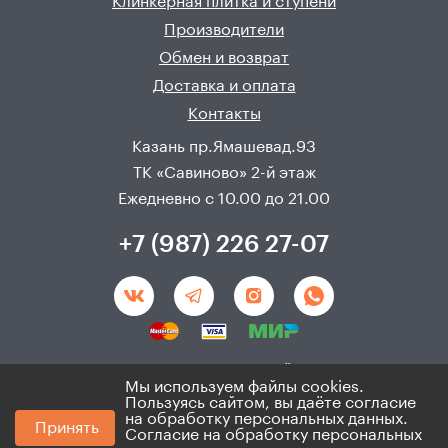
Клинкерная плитка и ступени
Производители
Обмен и возврат
Доставка и оплата
Контакты
Казань пр.Ямашевад.93
ТК «Савиново» 2-й этаж
Ежедневно с 10.00 до 21.00
+7 (987) 226 27-07
Создание и продвижения сайта - 
Неткам
Мы используем файлы cookies.
Пользуясь сайтом, вы даёте согласие
© 2008 - 2026. ИП Хадыев Р.И.(ИНН 166010471459). Не
на обработку персональных данных.
Принять
является публичной офертой.
Согласие на обработку персональных
Политика по персональным данным и согласие на