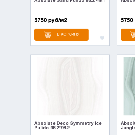
Absolute Sand Pulido 98.2*49.1
Absolu
5750 руб/м2
5750
В КОРЗИНУ
Absolute Deco Symmetry Ice
Absol
Pulido 98.2*98.2
Jungle