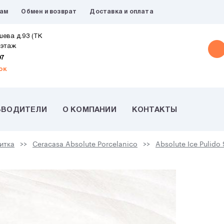
рам
Обмен и возврат
Доставка и оплата
шева д.93 (ТК
 этаж
07
ок
ЗВОДИТЕЛИ
О КОМПАНИИ
КОНТАКТЫ
итка
Ceracasa Absolute Porcelanico
Absolute Ice Pulido 