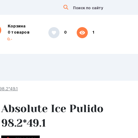
Корзина
0 товаров
0
1
0.-
98.2*49.1
Absolute Ice Pulido
98.2*49.1