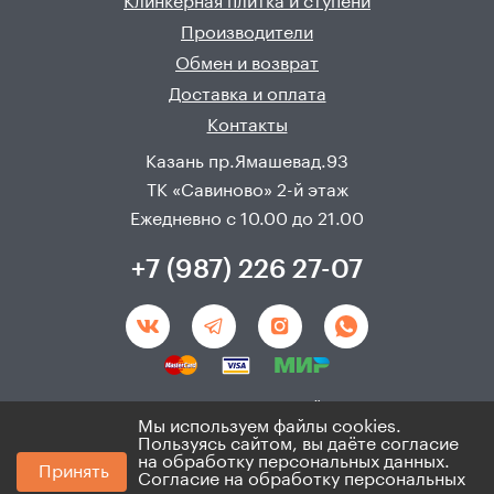
Клинкерная плитка и ступени
Производители
Обмен и возврат
Доставка и оплата
Контакты
Казань пр.Ямашевад.93
ТК «Савиново» 2-й этаж
Ежедневно с 10.00 до 21.00
+7 (987) 226 27-07
Создание и продвижения сайта - 
Неткам
Мы используем файлы cookies.
Пользуясь сайтом, вы даёте согласие
© 2008 - 2026. ИП Хадыев Р.И.(ИНН 166010471459). Не
на обработку персональных данных.
Принять
является публичной офертой.
Согласие на обработку персональных
Политика по персональным данным и согласие на