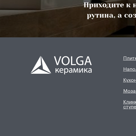
Приходите к н
Plaza
рутина, а с
Polcolorit
Gres de breda
Exagres
Gayafores
Colorker
Плитк
Mijares
Напо
El molino
Keros
Кухон
Ibero
Моза
Alaplana
Клинк
Serenissima Cir
ступ
Il cavallino
Italgraniti Group
Mainzu