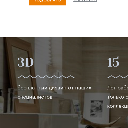
СБРОСИТЬ
ПОДОБРАТЬ
Ceramiche ragno
Baldocer
Grespania
Fabresa
Dual gres
Emigres
Realistik
3D
15
Ceracasa ceramica
Codicer
Ceramica gomez
бесплатный дизайн от наших
Лет раб
Domino
специалистов
только 
Realonda
коллекц
Zirconio
Settecento
Geotiles