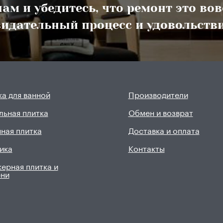
ам и убедитесь, что ремонт это во
озидательный процесс и удовольстви
а для ванной
Производители
льная плитка
Обмен и возврат
ная плитка
Доставка и оплата
ика
Контакты
ерная плитка и
ени