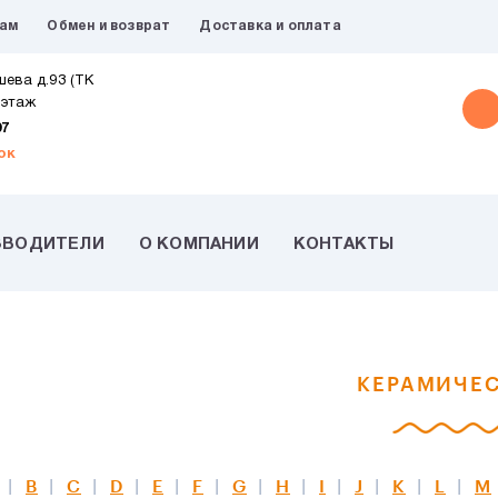
рам
Обмен и возврат
Доставка и оплата
шева д.93 (ТК
 этаж
07
ок
ЗВОДИТЕЛИ
О КОМПАНИИ
КОНТАКТЫ
КЕРАМИЧЕС
B
C
D
E
F
G
H
I
J
K
L
M