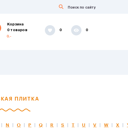
Корзина
0 товаров
0
0
0.-
КАЯ ПЛИТКА
N
O
P
Q
R
S
T
U
V
W
X