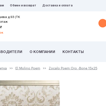
рам
Обмен и возврат
Доставка и оплата
шева д.93 (ТК
 этаж
07
ок
ЗВОДИТЕЛИ
О КОМПАНИИ
КОНТАКТЫ
итка
El Molino Poem
Zocalo Poem Oro -Bone 15x25