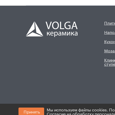
Плитк
Напо
Кухон
Моза
Клинк
ступ
Мы используем файлы cookies. По
Принять
© 2008 - 2026. ИП Хадыев Р.И.(ИНН 16601047145
Согласие на обработку персонал