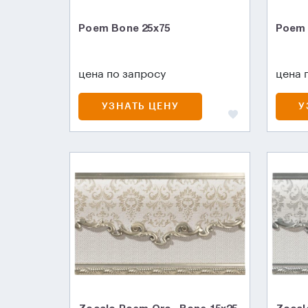
Poem Bone 25x75
Poem 
цена по запросу
цена 
УЗНАТЬ ЦЕНУ
У