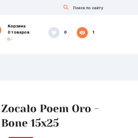
Корзина
0 товаров
0
1
0.-
Zocalo Poem Oro -
Bone 15x25