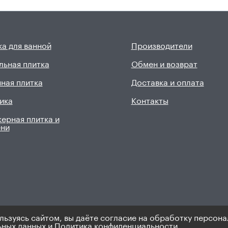
а для ванной
Производители
льная плитка
Обмен и возврат
ная плитка
Доставка и оплата
ика
Контакты
ерная плитка и
ени
льзуясь сайтом, вы даёте согласие на обработку персона
9). Не является публичной офертой.
Политика по персональным 
ьных данных
и
Политика конфиденциальности.