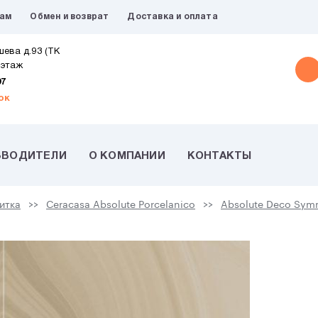
рам
Обмен и возврат
Доставка и оплата
шева д.93 (ТК
 этаж
07
ок
ЗВОДИТЕЛИ
О КОМПАНИИ
КОНТАКТЫ
итка
Ceracasa Absolute Porcelanico
Absolute Deco Symm