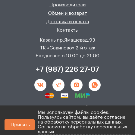
Производители
Обмен и возврат
Доставка и оплата
Контакты
Казань пр.Ямашевад.93
ТК «Савиново» 2-й этаж
Ежедневно с 10.00 до 21.00
+7 (987) 226 27-07
Создание и продвижения сайта - 
Неткам
Мы используем файлы cookies.
Пользуясь сайтом, вы даёте согласие
© 2008 - 2026. ИП Хадыев Р.И.(ИНН 166010471459). Не
на обработку персональных данных.
Принять
является публичной офертой.
Согласие на обработку персональных
Политика по персональным данным и согласие на
данных
ихобработку