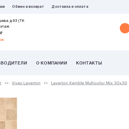
рам
Обмен и возврат
Доставка и оплата
шева д.93 (ТК
 этаж
07
ок
ЗВОДИТЕЛИ
О КОМПАНИИ
КОНТАКТЫ
т
Vives Laverton
Laverton Kemble Multicolor Mix 30x30