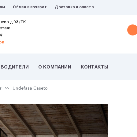
рам
Обмен и возврат
Доставка и оплата
шева д.93 (ТК
 этаж
07
ок
ЗВОДИТЕЛИ
О КОМПАНИИ
КОНТАКТЫ
т
Undefasa Caseto