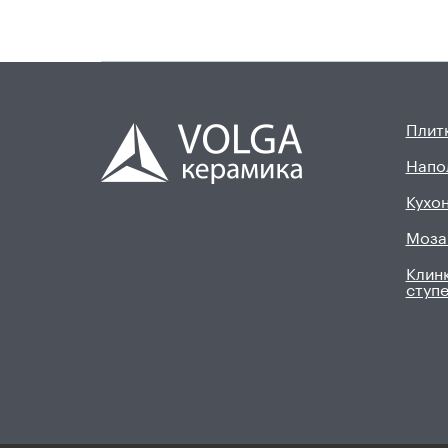
Плитк
Напо
Кухон
Моза
Клинк
ступ