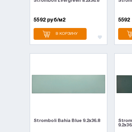
Stromboli Evergreen 9.2x36.8
Strom
5592 руб/м2
5592
В КОРЗИНУ
Stromboli Bahia Blue 9.2x36.8
Stromb
9.2x36