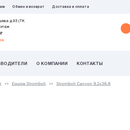
рам
Обмен и возврат
Доставка и оплата
шева д.93 (ТК
 этаж
07
ок
ЗВОДИТЕЛИ
О КОМПАНИИ
КОНТАКТЫ
т
Equipe Stromboli
Stromboli Canyon 9.2x36.8