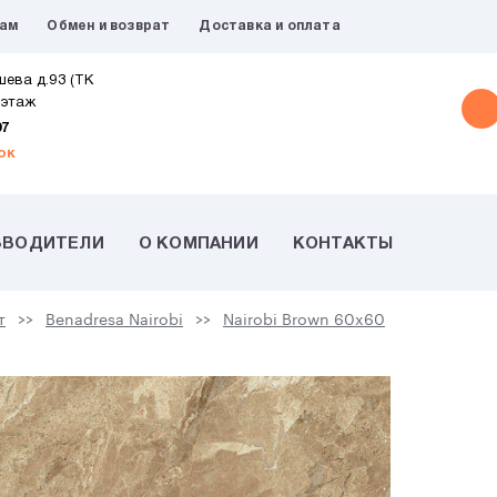
рам
Обмен и возврат
Доставка и оплата
шева д.93 (ТК
 этаж
07
ок
ЗВОДИТЕЛИ
О КОМПАНИИ
КОНТАКТЫ
т
Benadresa Nairobi
Nairobi Brown 60x60