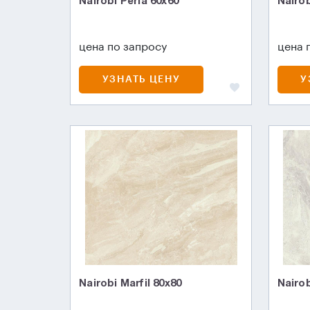
Nairobi Perla 60x60
Nairob
цена по запросу
цена 
УЗНАТЬ ЦЕНУ
У
Nairobi Marfil 80x80
Nairob