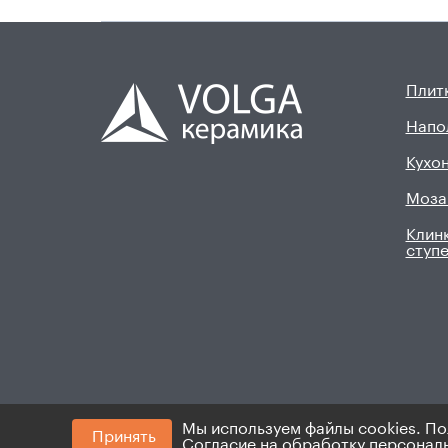
Плитк
Напо
Кухон
Моза
Клинк
ступ
Мы используем файлы cookies. По
Принять
© 2008 - 2026. ИП Хадыев Р.И.(ИНН 16601047145
Согласие на обработку персонал