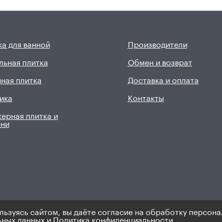
а для ванной
Производители
льная плитка
Обмен и возврат
ная плитка
Доставка и оплата
ика
Контакты
ерная плитка и
ени
льзуясь сайтом, вы даёте согласие на обработку персона
9). Не является публичной офертой.
Политика по персональным 
ьных данных
и
Политика конфиденциальности.