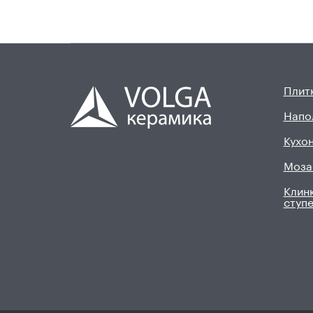
Плитк
Напо
Кухон
Моза
Клинк
ступ