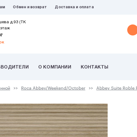
рам
Обмен и возврат
Доставка и оплата
шева д.93 (ТК
 этаж
07
ок
ЗВОДИТЕЛИ
О КОМПАНИИ
КОНТАКТЫ
анной
Roca Abbey/Weekend/October
Abbey Suite Roble 