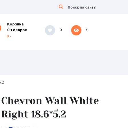
Корзина
0 товаров
0
1
0.-
5.2
Chevron Wall White
Right 18.6*5.2