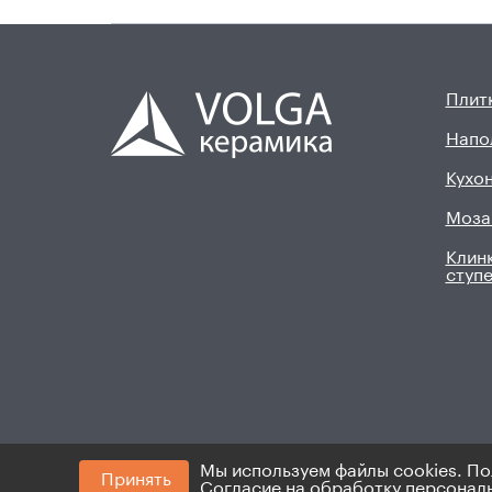
Плитк
Напо
Кухон
Моза
Клинк
ступ
Мы используем файлы cookies. По
Принять
© 2008 - 2026. ИП Хадыев Р.И.(ИНН 16601047145
Согласие на обработку персонал