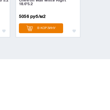
6*5.2
Chevron Wall White Right
18.6*5.2
5056 руб/м2
В КОРЗИНУ