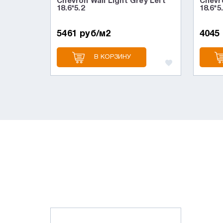
Chevron Wall Light Grey Left
Chevro
18.6*5.2
18.6*5
5461 руб/м2
4045
В КОРЗИНУ