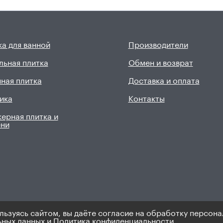
а для ванной
Производители
льная плитка
Обмен и возврат
ная плитка
Доставка и оплата
ика
Контакты
ерная плитка и
ени
льзуясь сайтом, вы даёте согласие на обработку персона
9). Не является публичной офертой.
Политика по персональным 
ьных данных
и
Политика конфиденциальности.