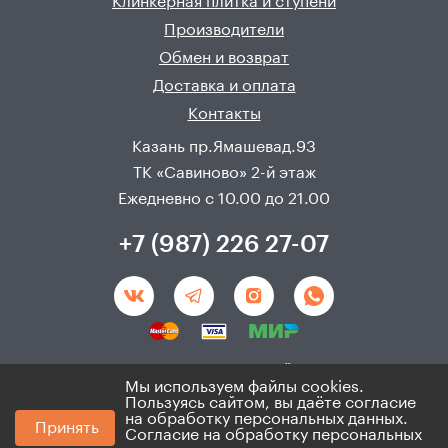
Клинкерная плитка и ступени
Производители
Обмен и возврат
Доставка и оплата
Контакты
Казань пр.Ямашевад.93
ТК «Савиново» 2-й этаж
Ежедневно с 10.00 до 21.00
+7 (987) 226 27-07
Создание и продвижения сайта - 
Неткам
Мы используем файлы cookies.
Пользуясь сайтом, вы даёте согласие
© 2008 - 2026. ИП Хадыев Р.И.(ИНН 166010471459). Не
на обработку персональных данных.
Принять
является публичной офертой.
Согласие на обработку персональных
Политика по персональным данным и согласие на