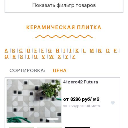
Показать фильтр товаров
КЕРАМИЧЕСКАЯ ПЛИТКА
A
B
C
D
E
F
G
H
I
J
K
L
M
N
O
P
Q
R
S
T
U
V
W
X
Y
Z
СОРТИРОВКА:
ЦЕНА
41zero42 Futura
от 8286 руб/ м2
за квадратный метр