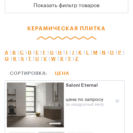
Показать фильтр товаров
КЕРАМИЧЕСКАЯ ПЛИТКА
A
B
C
D
E
F
G
H
I
J
K
L
M
N
O
P
Q
R
S
T
U
V
W
X
Y
Z
СОРТИРОВКА:
ЦЕНА
Saloni Eternal
цена по запросу
за квадратный метр