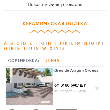
Показать фильтр товаров
КЕРАМИЧЕСКАЯ ПЛИТКА
A
B
C
D
E
F
G
H
I
J
K
L
M
N
O
P
Q
R
S
T
U
V
W
X
Y
Z
СОРТИРОВКА:
ЦЕНА
Gres de Aragon Ordesa
от 6160 руб/ шт
за квадратный метр