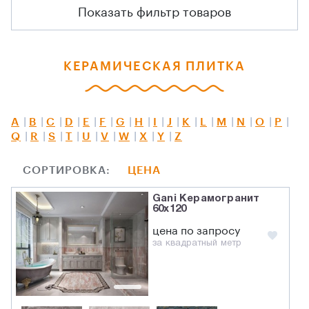
Показать фильтр товаров
КЕРАМИЧЕСКАЯ ПЛИТКА
A
B
C
D
E
F
G
H
I
J
K
L
M
N
O
P
Q
R
S
T
U
V
W
X
Y
Z
СОРТИРОВКА:
ЦЕНА
Gani Керамогранит
60x120
цена по запросу
за квадратный метр