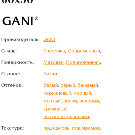
Производитель:
GANI
Стиль:
Классика
,
Современный
,
Поверхность:
Матовая
,
Полированная
,
Страна:
Китай
Оттенок:
белый
,
серый
,
бежевый
,
коричневый
,
черный
,
желтый
,
синий
,
зеленый
,
кремовый
,
светло-коричневый
,
Текстура:
под камень
,
под мрамор
,