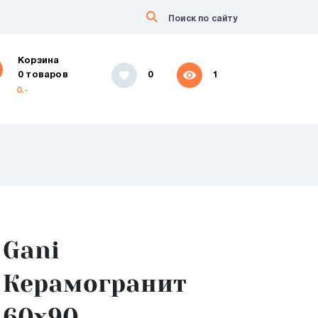
Корзина
0 товаров
0
1
0.-
Gani
Керамогранит
60x90