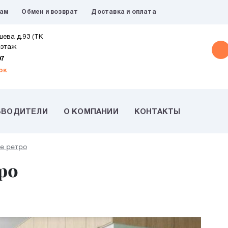
рам
Обмен и возврат
Доставка и оплата
шева д.93 (ТК
 этаж
07
ок
ЗВОДИТЕЛИ
О КОМПАНИИ
КОНТАКТЫ
ле ретро
ро