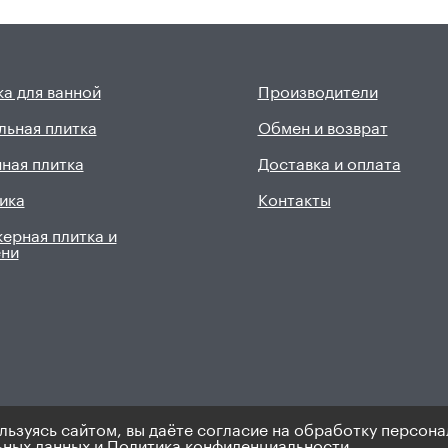
а для ванной
Производители
льная плитка
Обмен и возврат
ная плитка
Доставка и оплата
ика
Контакты
ерная плитка и
ени
льзуясь сайтом, вы даёте согласие на обработку персона
9). Не является публичной офертой.
Политика по персональным 
ьных данных
и
Политика конфиденциальности.