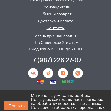
Клинкерная плитка и ступени
Производители
Обмен и возврат
Доставка и оплата
Контакты
Казань пр.Ямашевад.93
ТК «Савиново» 2-й этаж
Ежедневно с 10.00 до 21.00
+7 (987) 226 27-07
Создание и продвижения сайта - 
Неткам
Мы используем файлы cookies.
Пользуясь сайтом, вы даёте согласие
на обработку персональных данных.
© 2008 - 2026. ИП Хадыев Р.И.(ИНН 166010471459). Не
Принять
является публичной офертой.
Согласие на обработку персональных
Политика по персональным данным и согласие на