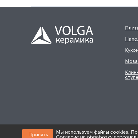
Плитк
Напо
Кухон
Моза
Клинк
ступ
Мы используем файлы cookies. По
Принять
© 2008 - 2026. ИП Хадыев Р.И.(ИНН 16601047145
Согласие на обработку персонал