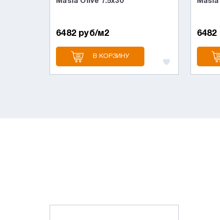
Masia Olive 7.5x30
Masia 
6482 руб/м2
6482
В КОРЗИНУ