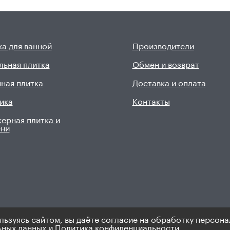
а для ванной
Производители
льная плитка
Обмен и возврат
ная плитка
Доставка и оплата
ика
Контакты
ерная плитка и
ени
льзуясь сайтом, вы даёте согласие на обработку персона
9). Не является публичной офертой.
Политика по персональным 
ьных данных
и
Политика конфиденциальности.