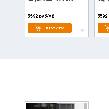
Magma Malachite 6.5x20
Magma
5592 руб/м2
5592
В КОРЗИНУ