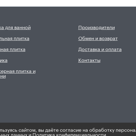
а для ванной
Производители
льная плитка
Обмен и возврат
ная плитка
Доставка и оплата
ика
Контакты
ерная плитка и
ени
льзуясь сайтом, вы даёте согласие на обработку персона
9). Не является публичной офертой.
Политика по персональным 
ьных данных
и
Политика конфиденциальности.