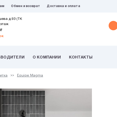
рам
Обмен и возврат
Доставка и оплата
шева д.93 (ТК
 этаж
07
ок
ЗВОДИТЕЛИ
О КОМПАНИИ
КОНТАКТЫ
итка
Equipe Magma