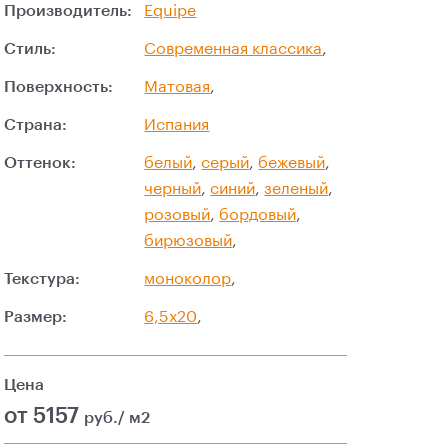
Производитель:
Equipe
Стиль:
Современная классика
,
Поверхность:
Матовая
,
Страна:
Испания
Оттенок:
белый
,
серый
,
бежевый
,
черный
,
синий
,
зеленый
,
розовый
,
бордовый
,
бирюзовый
,
Текстура:
моноколор
,
Размер:
6,5х20
,
Цена
от 5157
руб./ м2