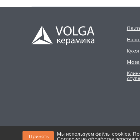
Плитк
Напо
Кухон
Моза
Клинк
ступ
Мы используем файлы cookies. По
Принять
© 2008 - 2026. ИП Хадыев Р.И.(ИНН 16601047145
Согласие на обработку персонал