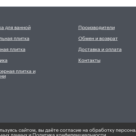
а для ванной
Производители
льная плитка
Обмен и возврат
ная плитка
Доставка и оплата
ика
Контакты
ерная плитка и
ени
льзуясь сайтом, вы даёте согласие на обработку персона
9). Не является публичной офертой.
Политика по персональным 
ьных данных
и
Политика конфиденциальности.