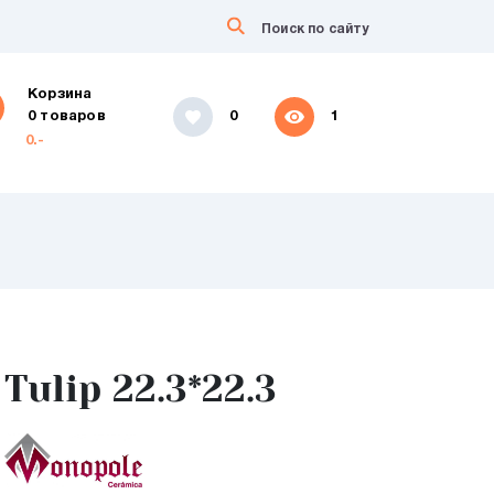
Корзина
0 товаров
0
1
0.-
Tulip 22.3*22.3