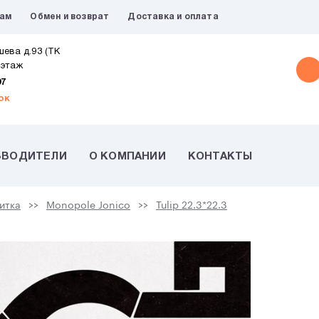
рам
Обмен и возврат
Доставка и оплата
шева д.93 (ТК
 этаж
07
ок
ЗВОДИТЕЛИ
О КОМПАНИИ
КОНТАКТЫ
итка
Monopole Jonico
Tulip 22.3*22.3