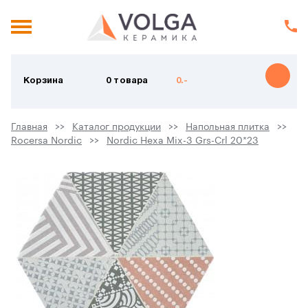
Корзина
0 товара
0.-
Главная
Каталог продукции
Напольная плитка
Rocersa Nordic
Nordic Hexa Mix-3 Grs-Crl 20*23