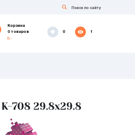
Корзина
0 товаров
0
1
0.-
K-708 29.8х29.8