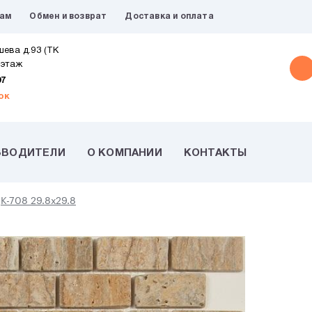
рам
Обмен и возврат
Доставка и оплата
шева д.93 (ТК
 этаж
07
ок
ЗВОДИТЕЛИ
О КОМПАНИИ
КОНТАКТЫ
K-708 29.8х29.8