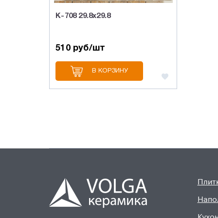
K-708 29.8х29.8
510 руб/шт
В КОРЗИНУ
Плитк
Напо
Кухон